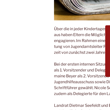
Über die in jeder Kin­der­ta­ges­s
aus haben Eltern die Mög­lich­kei
enga­gie­ren. Im Rah­men eines I
tung von Jugend­amts­lei­ter Pe
zeit von zunächst zwei Jah­ren 
Bei der ers­ten inter­nen Sit­zun
als 1. Vor­sit­zen­der und Dele­gie
maine Bey­er als 2. Vor­sit­zen­de 
Jugend­hil­fe­aus­schuss sowie Die
Schrift­füh­rer gewählt. Nico­le
zudem als Dele­gier­te für den L
Land­rat Diet­mar See­feldt und E