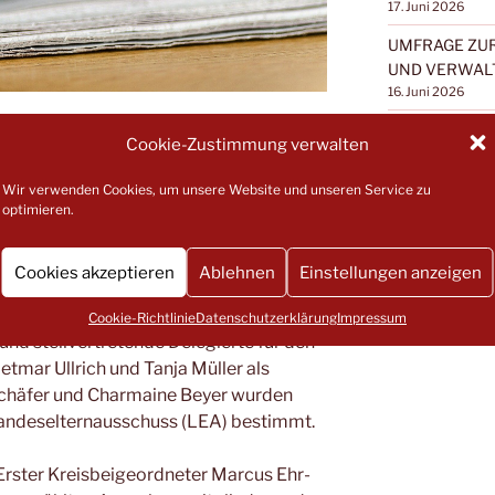
17. Juni 2026
UMFRAGE ZUR
UND VERWAL
16. Juni 2026
tät­te bestehen­den Eltern­aus­schüs­se hin­
TAG DER KIN
Cookie-Zustimmung verwalten
KLEINES DAN
t, sich im Kreis­eltern­aus­schuss zu
11. Mai 2026
nfo­abends wur­de nun unter der Wahl­lei­
Wir verwenden Cookies, um unsere Website und unseren Service zu
ter Lerch ein neu­es Team für eine Amts­
optimieren.
LEA KRITISI
gewählt.
UM DAS NEUE
6. Mai 2026
Cookies akzeptieren
Ablehnen
Einstellungen anzeigen
g des Aus­schus­ses wur­de Mar­tin Ves­ter,
r­ter für den Jugend­hil­fe­aus­schuss, Char­
Cookie-Richtlinie
Datenschutzerklärung
Impressum
und stell­ver­tre­ten­de Dele­gier­te für den
t­mar Ull­rich und Tan­ja Mül­ler als
 Schä­fer und Char­maine Bey­er wur­den
an­des­el­tern­aus­schuss (LEA) bestimmt.
rs­ter Kreis­bei­geord­ne­ter Mar­cus Ehr­