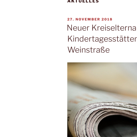
AKTUELLES
VERÖFFENTLICHT
27. NOVEMBER 2018
AM
Neuer Kreiseltern
Kindertagesstätten
Weinstraße