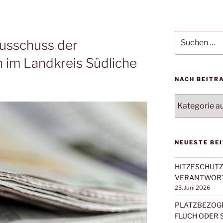
Suchen
ausschuss der
nach:
 im Landkreis Südliche
NACH BEITR
NACH
BEITRAGSKA
FILTERN:
NEUESTE BE
HITZESCHUTZ 
VERANTWORT
23. Juni 2026
PLATZBEZOG
FLUCH ODER 