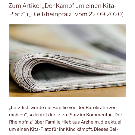
AM
Zum Artikel „Der Kampf um einen Kita-
Platz“ („Die Rheinpfalz“ vom 22.09.2020)
„Letzt­lich wur­de die Fami­lie von der Büro­kra­tie zer­
mah­len“, so lau­tet der letz­te Satz im Kom­men­tar „Der
Rhein­pfalz“ über Fami­lie Hieb aus Arzheim, die aktu­ell
um einen Kita-Platz für ihr Kind kämpft. Die­ses Bei­