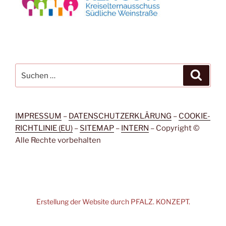
Suchen
Suche
nach:
NEWSLETTER
IMPRESSUM
–
DATENSCHUTZERKLÄRUNG
–
COOKIE-
RICHTLINIE (EU)
–
SITEMAP
–
INTERN
– Copy­right ©
Alle Rech­te vorbehalten
Melden Sie sich auch zu unserem
Newsletter an.
Erstellung der Website durch PFALZ. KONZEPT.
Einfach hier klicken!