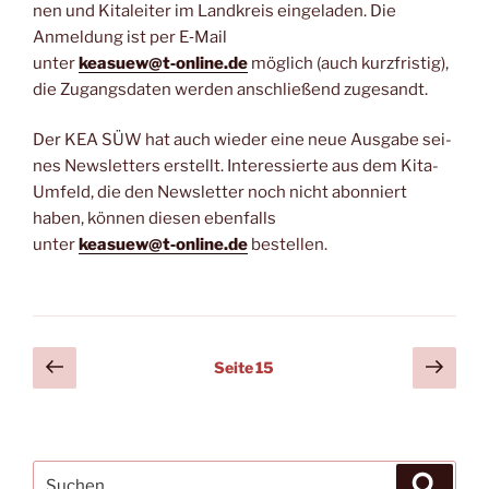
nen und Kita­lei­ter im Land­kreis ein­ge­la­den. Die
Anmel­dung ist per E‑Mail
unter
keasuew@t‑online.de
mög­lich (auch kurz­fris­tig),
die Zugangs­da­ten wer­den anschlie­ßend zugesandt.
Der KEA SÜW hat auch wie­der eine neue Aus­ga­be sei­
nes News­let­ters erstellt. Inter­es­sier­te aus dem Kita-
Umfeld, die den News­let­ter noch nicht abon­niert
haben, kön­nen die­sen eben­falls
unter
keasuew@t‑online.de
bestellen.
Seitennummerierung
Vorherige
Näch
Seite
15
Seite
Seit
der
Beiträge
Suchen
Suche