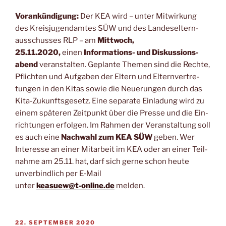
Vor­ankün­di­gung:
Der KEA wird – unter Mit­wir­kung
des Kreis­ju­gend­am­tes SÜW und des Lan­des­el­tern­
aus­schus­ses RLP – am
Mitt­woch,
25.11.2020,
einen
Infor­ma­ti­ons- und Dis­kus­si­ons­
abend
ver­an­stal­ten. Geplan­te The­men sind die Rech­te,
Pflich­ten und Auf­ga­ben der Eltern und Eltern­ver­tre­
tun­gen in den Kitas sowie die Neue­run­gen durch das
Kita-Zukunfts­ge­setz. Eine sepa­ra­te Ein­la­dung wird zu
einem spä­te­ren Zeit­punkt über die Pres­se und die Ein­
rich­tun­gen erfol­gen. Im Rah­men der Ver­an­stal­tung soll
es auch eine
Nach­wahl zum KEA SÜW
geben. Wer
Inter­es­se an einer Mit­ar­beit im KEA oder an einer Teil­
nah­me am 25.11. hat, darf sich ger­ne schon heu­te
unver­bind­lich per E‑Mail
unter
keasuew@t‑online.de
melden.
VERÖFFENTLICHT
22. SEPTEMBER 2020