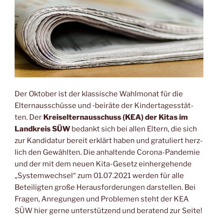
Der Okto­ber ist der klas­si­sche Wahl­mo­nat für die
Eltern­aus­schüs­se und ‑bei­rä­te der Kin­der­ta­ges­stät­
ten. Der
Kreis­eltern­aus­schuss (KEA) der Kitas im
Land­kreis SÜW
bedankt sich bei allen Eltern, die sich
zur Kan­di­da­tur bereit erklärt haben und gra­tu­liert herz­
lich den Gewähl­ten. Die anhal­ten­de Coro­na-Pan­de­mie
und der mit dem neu­en Kita-Gesetz ein­her­ge­hen­de
„Sys­tem­wech­sel“ zum 01.07.2021 wer­den für alle
Betei­lig­ten gro­ße Her­aus­for­de­run­gen dar­stel­len. Bei
Fra­gen, Anre­gun­gen und Pro­ble­men steht der KEA
SÜW hier ger­ne unter­stüt­zend und bera­tend zur Seite!