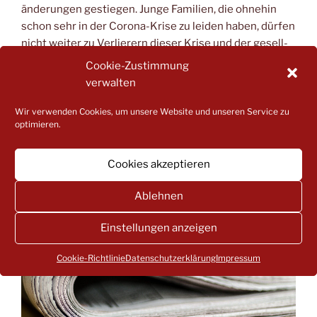
än­de­run­gen gestie­gen. Jun­ge Fami­li­en, die ohne­hin
schon sehr in der Coro­na-Kri­se zu lei­den haben, dür­fen
nicht wei­ter zu Ver­lie­rern die­ser Kri­se und der gesell­
schaft­li­chen Ent­wick­lung gemacht werden.
Cookie-Zustimmung
verwalten
Wir verwenden Cookies, um unsere Website und unseren Service zu
VERÖFFENTLICHT
25. AUGUST 2020
optimieren.
AM
Einladung zum Online-Meeting für Eltern,
Elternvertreter und Kitaleitungen
Cookies akzeptieren
Ablehnen
Einstellungen anzeigen
Cookie-Richtlinie
Datenschutzerklärung
Impressum