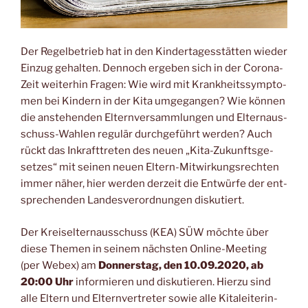
Der Regel­be­trieb hat in den Kin­der­ta­ges­stät­ten wie­der
Ein­zug gehal­ten. Den­noch erge­ben sich in der Coro­na-
Zeit wei­ter­hin Fra­gen: Wie wird mit Krank­heits­sym­pto­
men bei Kin­dern in der Kita umge­gan­gen? Wie kön­nen
die anste­hen­den Eltern­ver­samm­lun­gen und Eltern­aus­
schuss-Wah­len regu­lär durch­ge­führt wer­den? Auch
rückt das Inkraft­tre­ten des neu­en „Kita-Zukunfts­ge­
set­zes“ mit sei­nen neu­en Eltern-Mit­wir­kungs­rech­ten
immer näher, hier wer­den der­zeit die Ent­wür­fe der ent­
spre­chen­den Lan­des­ver­ord­nun­gen diskutiert.
Der Kreis­eltern­aus­schuss (KEA) SÜW möch­te über
die­se The­men in sei­nem nächs­ten Online-Mee­ting
(per Webex) am
Don­ners­tag, den 10.09.2020, ab
20:00 Uhr
infor­mie­ren und dis­ku­tie­ren. Hier­zu sind
alle Eltern und Eltern­ver­tre­ter sowie alle Kita­lei­te­rin­