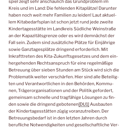
spiel zeigt sehr anschau­lich das Grund­pro­blem im
Kreis und im Land: Die feh­len­den Kita­plät­ze! Dar­un­ter
haben noch weit mehr Fami­li­en zu lei­den! Laut aktu­el­
lem Kita­be­darfs­plan ist schon jetzt rund jede zwei­te
Kin­der­ta­ges­stät­te im Land­kreis Süd­li­che Wein­stra­ße
an der Kapa­zi­täts­gren­ze oder es wird dem­nächst der
Fall sein. Zudem sind zusätz­li­che Plät­ze für Ein­jäh­ri­ge
sowie Ganz­ta­ges­plät­ze drin­gend erfor­der­lich. Mit
Inkraft­tre­ten des Kita-Zukunfts­ge­set­zes und dem ein­
her­ge­hen­den Rechts­an­spruch für eine regel­mä­ßi­ge
Betreu­ung über sie­ben Stun­den am Stück wird sich die
Pro­ble­ma­tik wei­ter ver­schär­fen. Hier sind alle Betei­lig­
ten und Ver­ant­wort­li­chen in den Behör­den, Kom­mu­
nen, Trä­ger­or­ga­ni­sa­tio­nen und der Poli­tik gefor­dert,
gemein­sam schnel­le und trag­fä­hi­ge Lösun­gen zu fin­
den sowie die drin­gend gebo­te­nen
[DU1]
Aus­bau­ten
der Kin­der­ta­ges­stät­ten zügig vor­an­zu­trei­ben. Der
Betreu­ungs­be­darf ist in den letz­ten Jah­ren durch
beruf­li­che Not­wen­dig­kei­ten und gesell­schaft­li­che Ver­