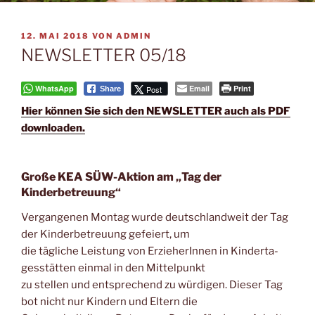
VERÖFFENTLICHT
12. MAI 2018
VON
ADMIN
AM
NEWSLETTER 05/18
WhatsApp
Email
Print
Post
Share
Hier kön­nen Sie sich den NEWSLETTER auch als PDF
downloaden.
Große KEA SÜW-Aktion am „Tag der
Kinderbetreuung“
Ver­gan­ge­nen Mon­tag wur­de deutsch­land­weit der Tag
der Kin­der­be­treu­ung gefei­ert, um
die täg­li­che Leis­tung von Erzie­he­rIn­nen in Kin­der­ta­
ges­stät­ten ein­mal in den Mit­tel­punkt
zu stel­len und ent­spre­chend zu wür­di­gen. Die­ser Tag
bot nicht nur Kin­dern und Eltern die