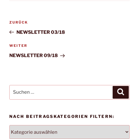
Beitragsnavigation
Vorheriger
ZURÜCK
Beitrag
NEWSLETTER 03/18
Nächster
WEITER
Beitrag
NEWSLETTER 09/18
Suchen
Suche
nach:
NACH BEITRAGSKATEGORIEN FILTERN:
NACH
BEITRAGSKATEGORIEN