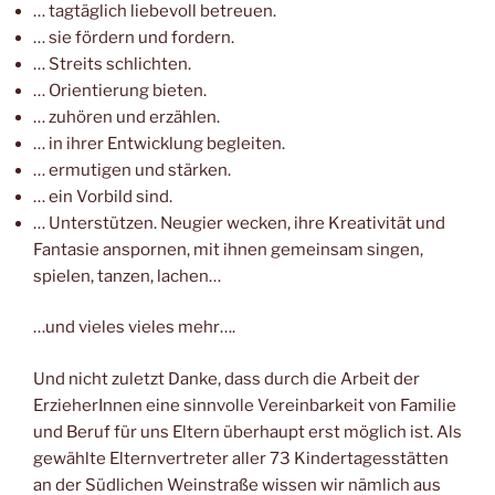
… tag­täg­lich lie­be­voll betreuen.
… sie för­dern und fordern.
… Streits schlichten.
… Ori­en­tie­rung bieten.
… zuhö­ren und erzählen.
… in ihrer Ent­wick­lung begleiten.
… ermu­ti­gen und stärken.
… ein Vor­bild sind.
… Unter­stüt­zen. Neu­gier wecken, ihre Krea­ti­vi­tät und
Fan­ta­sie anspor­nen, mit ihnen gemein­sam sin­gen,
spie­len, tan­zen, lachen…
…und vie­les vie­les mehr….
Und nicht zuletzt Dan­ke, dass durch die Arbeit der
Erzie­he­rIn­nen eine sinn­vol­le Ver­ein­bar­keit von Fami­lie
und Beruf für uns Eltern über­haupt erst mög­lich ist. Als
gewähl­te Eltern­ver­tre­ter aller 73 Kin­der­ta­ges­stät­ten
an der Süd­li­chen Wein­stra­ße wis­sen wir näm­lich aus