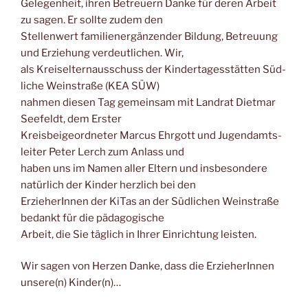
Gele­gen­heit, ihren Betreu­ern Dan­ke für deren Arbeit
zu sagen. Er soll­te zudem den
Stel­len­wert fami­li­en­er­gän­zen­der Bil­dung, Betreu­ung
und Erzie­hung ver­deut­li­chen. Wir,
als Kreis­eltern­aus­schuss der Kin­der­ta­ges­stät­ten Süd­
li­che Wein­stra­ße (KEA SÜW)
nah­men die­sen Tag gemein­sam mit Land­rat Diet­mar
See­feldt, dem Ers­ter
Kreis­bei­geord­ne­ter Mar­cus Ehr­gott und Jugend­amts­
lei­ter Peter Lerch zum Anlass und
haben uns im Namen aller Eltern und ins­be­son­de­re
natür­lich der Kin­der herz­lich bei den
Erzie­he­rIn­nen der KiTas an der Süd­li­chen Wein­stra­ße
bedankt für die päd­ago­gi­sche
Arbeit, die Sie täg­lich in Ihrer Ein­rich­tung leisten.
Wir sagen von Her­zen Dan­ke, dass die Erzie­he­rIn­nen
unsere(n) Kinder(n)…