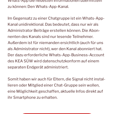
Whats-App die neu­es­ten Infor­ma­tio­nen über­mit­teln
zu kön­nen: Den Whats-App-Kanal.
Im Gegen­satz zu einer Chat­grup­pe ist ein Whats-App-
Kanal uni­di­rek­tio­nal. Das bedeu­tet, dass nur wir als
Admi­nis­tra­tor Bei­trä­ge erstel­len kön­nen. Die Abon­
nen­ten des Kanals sind nur lesen­de Teil­neh­mer.
Außer­dem ist für nie­man­den ersicht­lich (auch für uns
als Admi­nis­tra­tor nicht), wer den Kanal abon­niert hat.
Der dazu erfor­der­li­che Whats-App-Busi­ness-Account
des KEA SÜW wird daten­schutz­kon­form auf einem
sepa­ra­ten End­ge­rät administriert.
Somit haben wir auch für Eltern, die Signal nicht instal­
lie­ren oder Mit­glied einer Chat-Grup­pe sein wol­len,
eine Mög­lich­keit geschaf­fen, aktu­el­le Infos direkt auf
ihr Smart­phone zu erhalten.