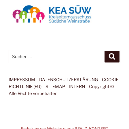
Suchen
Suche
nach:
IMPRESSUM
–
DATENSCHUTZERKLÄRUNG
–
COOKIE-
RICHTLINIE (EU)
–
SITEMAP
–
INTERN
– Copy­right ©
Alle Rech­te vorbehalten
Erstellung der Website durch PFALZ. KONZEPT.