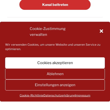
Kanal bei­tre­ten
KATEGORIEN
ALLGEMEIN
,
ELTERNMITWIRKUNG
Cookie-Zustimmung
verwalten
Wir verwenden Cookies, um unsere Website und unseren Service zu
optimieren.
Beitragsnavigation
Vorheriger
ZURÜCK
Beitrag
BEDARFSMELDUNGEN — HINWEISE FÜR
Cookies akzeptieren
ELTERN
Ablehnen
Nächster
WEITER
Beitrag
Einstellungen anzeigen
STELLUNGNAHME DES LEA ZUM KITA-
GESETZESENTWURF DER CDU
Cookie-Richtlinie
Datenschutzerklärung
Impressum