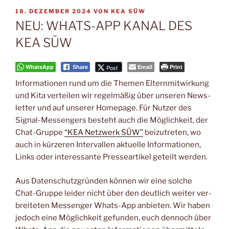
VERÖFFENTLICHT
18. DEZEMBER 2024
VON
KEA SÜW
AM
NEU: WHATS-APP KANAL DES
KEA SÜW
WhatsApp
Email
Print
Post
Share
Infor­ma­tio­nen rund um die The­men Eltern­mit­wir­kung
und Kita ver­tei­len wir regel­mä­ßig über unse­ren News­
let­ter und auf unse­rer Home­page. Für Nut­zer des
Signal-Mes­sen­gers besteht auch die Mög­lich­keit, der
Chat-Grup­pe
“KEA Netz­werk SÜW”
bei­zu­tre­ten, wo
auch in kür­ze­ren Inter­val­len aktu­el­le Infor­ma­tio­nen,
Links oder inter­es­san­te Pres­se­ar­ti­kel geteilt werden.
Aus Daten­schutz­grün­den kön­nen wir eine sol­che
Chat-Grup­pe lei­der nicht über den deut­lich wei­ter ver­
brei­te­ten Mes­sen­ger Whats-App anbie­ten. Wir haben
jedoch eine Mög­lich­keit gefun­den, euch den­noch über