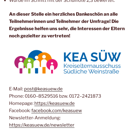
Wur­de im Schnitt mit der Schul­no­te 2,3 bewertet.
An die­ser Stel­le ein herz­li­ches Dan­ke­schön an alle
Teil­neh­me­rin­nen und Teil­neh­mer der Umfra­ge! Die
Ergeb­nis­se hel­fen uns sehr, die Inter­es­sen der Eltern
noch geziel­ter zu vertreten!
E‑Mail:
post@keasuew.de
Pho­ne: 0160–8529516 bzw. 0172–2421873
Home­page:
https://keasuew.de
Face­book:
facebook.com/keasuew
News­let­ter-Anmel­dung:
https://keasuew.de/newsletter