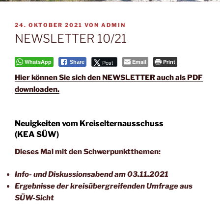
VERÖFFENTLICHT
24. OKTOBER 2021
VON
ADMIN
AM
NEWSLETTER 10/21
WhatsApp
Email
Print
Post
Share
Hier kön­nen Sie sich den NEWSLETTER auch als PDF
downloaden.
Neuigkeiten vom Kreiselternausschuss
(KEA SÜW)
Die­ses Mal mit den Schwerpunktthemen:
Info- und Dis­kus­si­ons­abend am 03.11.2021
Ergeb­nis­se der kreis­über­grei­fen­den Umfra­ge aus
SÜW-Sicht