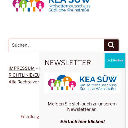
Suchen
Suche
nach:
NEWSLETTER
IMPRESSUM
–
DATENSCHUTZERKLÄRUNG
–
COOKIE-
RICHTLINIE (EU)
–
SITEMAP
–
INTERN
– Copy­right ©
Alle Rech­te vorbehalten
Melden Sie sich auch zu unserem
Newsletter an.
Erstellung der Website durch PFALZ. KONZEPT.
Einfach hier klicken!