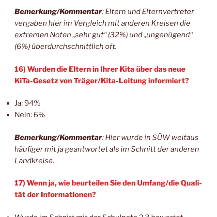
Bemerkung/Kommentar
: Eltern und Eltern­ver­tre­ter
ver­ga­ben hier im Ver­gleich mit ande­ren Krei­sen die
extre­men Noten „sehr gut“ (32%) und „unge­nü­gend“
(6%) über­durch­schnitt­lich oft.
16) Wur­den die Eltern in Ihrer Kita über das neue
KiTa-Gesetz von Trä­ger/Ki­ta-Lei­tung informiert?
Ja: 94%
Nein: 6%
Bemerkung/Kommentar
: Hier wur­de in SÜW weit­aus
häu­fi­ger mit ja geant­wor­tet als im Schnitt der ande­ren
Landkreise.
17) Wenn ja, wie beur­tei­len Sie den Umfang/die Qua­li­
tät der Informationen?