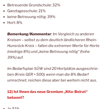
Betreu­en­de Grund­schu­le: 32%
Ganz­ta­ges­schu­le: 21%
kei­ne Betreu­ung nötig: 39%
Hort: 8%
Bemerkung/Kommentar
: Im Ver­gleich zu ande­ren
Krei­sen – selbst zu dem deut­lich länd­li­che­ren Rhein-
Huns­rück-Kreis – fal­len die extre­men Wer­te für Hor­te
(nied­ri­ge 8%) und „kei­ne Betreu­ung nötig“ (hohe
39%) auf.
Im Bedarfs­plan SÜW sind 20 Hort­plät­ze aus­ge­schrie­
ben (Kreis GER > 500); wenn man die 8% Bedarf
umrech­net, rei­chen die­se aber bei wei­tem nicht aus.
12) Ist Ihnen das neue Gre­mi­um „Kita-Bei­rat“
bekannt?
Ja: 51%