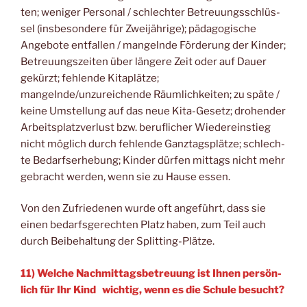
ten; weni­ger Per­so­nal / schlech­ter Betreu­ungs­schlüs­
sel (ins­be­son­de­re für Zwei­jäh­ri­ge); päd­ago­gi­sche
Ange­bo­te ent­fal­len / man­geln­de För­de­rung der Kin­der;
Betreu­ungs­zei­ten über län­ge­re Zeit oder auf Dau­er
gekürzt; feh­len­de Kita­plät­ze;
mangelnde/unzureichende Räum­lich­kei­ten; zu spä­te /
kei­ne Umstel­lung auf das neue Kita-Gesetz; dro­hen­der
Arbeits­platz­ver­lust bzw. beruf­li­cher Wie­der­ein­stieg
nicht mög­lich durch feh­len­de Ganz­tags­plät­ze; schlech­
te Bedarfs­er­he­bung; Kin­der dür­fen mit­tags nicht mehr
gebracht wer­den, wenn sie zu Hau­se essen.
Von den Zufrie­de­nen wur­de oft ange­führt, dass sie
einen bedarfs­ge­rech­ten Platz haben, zum Teil auch
durch Bei­be­hal­tung der Splitting-Plätze.
11) Wel­che Nach­mit­tags­be­treu­ung ist Ihnen per­sön­
lich für Ihr Kind wich­tig, wenn es die Schu­le besucht?