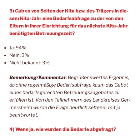
3) Gab es von Sei­ten der Kita bzw. des Trä­gers in die­
sem Kita-Jahr eine Bedarfs­ab­fra­ge zu der von den
Eltern in Ihrer Ein­rich­tung für das nächs­te Kita-Jahr
benö­tig­ten Betreuungszeit?
Ja: 94%
Nein: 3%
Nicht bekannt: 3%
Bemerkung/Kommentar
: Begrü­ßens­wer­tes Ergeb­nis,
da ohne regel­mä­ßi­ge Bedarfs­ab­fra­ge kaum das Gebot
eines bedarfs­ge­rech­ten Betreu­ungs­an­ge­bo­tes zu
erfül­len ist. Von den Teil­neh­mern des Land­krei­ses Ger­
mers­heim wur­de die Fra­ge deut­lich sel­te­ner mit ja
beantwortet.
4) Wenn ja, wie wur­den die Bedar­fe abgefragt?