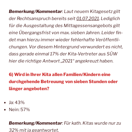
Bemerkung/Kommentar
: Laut neu­em Kita­ge­setz gilt
der Rechts­an­spruch bereits seit
01.07.2021
. Ledig­lich
für die Aus­ge­stal­tung des Mit­tag­essens­an­ge­bots gilt
eine Über­gangs­frist von max. sie­ben Jah­ren. Lei­der fin­
det man hier­zu immer wie­der feh­ler­haf­te Ver­öf­fent­li­
chun­gen. Vor die­sem Hin­ter­grund ver­wun­dert es nicht,
dass gera­de ein­mal 17% der Kita-Ver­tre­ter aus SÜW
hier die rich­ti­ge Ant­wort „2021“ ange­kreuzt haben.
6) Wird in Ihrer Kita allen Familien/Kindern eine
durch­ge­hen­de Betreu­ung von sie­ben Stun­den oder
län­ger angeboten?
Ja: 43%
Nein: 57%
Bemerkung/Kommentar
: Für kath. Kitas wur­de nur zu
32% mit ja geantwortet.