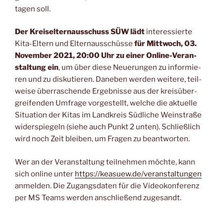
tagen soll.
Der Kreis­eltern­aus­schuss SÜW lädt
inter­es­sier­te
Kita-Eltern und Eltern­aus­schüs­se
für Mitt­woch, 03.
Novem­ber 2021, 20:00 Uhr zu einer Online-Ver­an­
stal­tung ein
, um über die­se Neue­run­gen zu infor­mie­
ren und zu dis­ku­tie­ren. Dane­ben wer­den wei­te­re, teil­
wei­se über­ra­schen­de Ergeb­nis­se aus der kreis­über­
grei­fen­den Umfra­ge vor­ge­stellt, wel­che die aktu­el­le
Situa­ti­on der Kitas im Land­kreis Süd­li­che Wein­stra­ße
wider­spie­geln (sie­he auch Punkt 2 unten). Schließ­lich
wird noch Zeit blei­ben, um Fra­gen zu beantworten.
Wer an der Ver­an­stal­tung teil­neh­men möch­te, kann
sich online unter
https://keasuew.de/veranstaltungen
anmel­den. Die Zugangs­da­ten für die Video­kon­fe­renz
per MS Teams wer­den anschlie­ßend zugesandt.