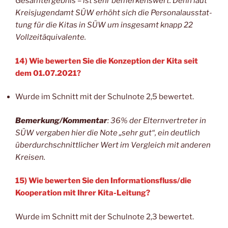
Gesamt­ergeb­nis – ist sehr bemer­kens­wert. Denn laut
Kreis­ju­gend­amt SÜW erhöht sich die Per­so­nal­aus­stat­
tung für die Kitas in SÜW um ins­ge­samt knapp 22
Vollzeitäquivalente.
14) Wie bewer­ten Sie die Kon­zep­ti­on der Kita seit
dem 01.07.2021?
Wur­de im Schnitt mit der Schul­no­te 2,5 bewertet.
Bemerkung/Kommentar
: 36% der Eltern­ver­tre­ter in
SÜW ver­ga­ben hier die Note „sehr gut“, ein deut­lich
über­durch­schnitt­li­cher Wert im Ver­gleich mit ande­ren
Kreisen.
15) Wie bewer­ten Sie den Informationsfluss/die
Koope­ra­ti­on mit Ihrer Kita-Leitung?
Wur­de im Schnitt mit der Schul­no­te 2,3 bewertet.