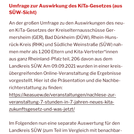
Umfrage zur Auswirkung des KiTa-Gesetzes (aus
SÜW-Sicht)
An der gro­ßen Umfra­ge zu den Aus­wir­kun­gen des neu­
en KiTa-Geset­zes der Kreis­eltern­aus­schüs­se Ger­
mers­heim (GER), Bad Dürk­heim (DÜW), Rhein-Huns­
rück-Kreis (RHK) und Süd­li­che Wein­stra­ße (SÜW) nah­
men mehr als 1.200 Eltern und Kita-Vertreter*innen
aus ganz Rhein­land-Pfalz teil, 206 davon aus dem
Land­kreis SÜW. Am 09.09.2021 wur­den in einer kreis­
über­grei­fen­den Online-Ver­an­stal­tung die Ergeb­nis­se
vor­ge­stellt. Hier ist die Prä­sen­ta­ti­on und die Nach­be­
richt­erstat­tung zu fin­den:
https://keasuew.de/veranstaltungen/nachlese-zur-
veranstaltung-7-stunden-in-7-jahren-neues-kita-
zukunftsgesetz-und-was-jetzt/
Im Fol­gen­den nun eine sepa­ra­te Aus­wer­tung für den
Land­kreis SÜW (zum Teil im Ver­gleich mit benach­bar­