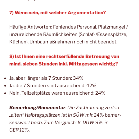
7) Wenn nein, mit wel­cher Argumentation?
Häu­fi­ge Ant­wor­ten: Feh­len­des Per­so­nal, Platz­man­gel /
unzu­rei­chen­de Räum­lich­kei­ten (Schlaf-/Es­sens­plät­ze,
Küchen), Umbau­maß­nah­men noch nicht beendet.
8) Ist Ihnen eine rechts­er­fül­len­de Betreu­ung von
mind. sie­ben Stun­den inkl. Mit­tag­essen wichtig?
Ja, aber län­ger als 7 Stun­den: 34%
Ja, die 7 Stun­den sind aus­rei­chend: 42%
Nein, Teil­zeit­plät­ze waren aus­rei­chend: 24%
Bemerkung/Kommentar
: Die Zustim­mung zu den
„alten“ Halb­tags­plät­zen ist in SÜW mit 24% bemer­
kens­wert hoch. Zum Ver­gleich: In DÜW 9%, in
GER 12%.