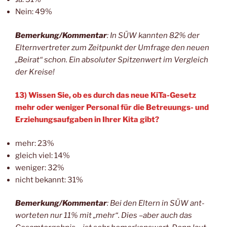
Nein: 49%
Bemerkung/Kommentar
: In SÜW kann­ten 82% der
Eltern­ver­tre­ter zum Zeit­punkt der Umfra­ge den neu­en
„Bei­rat“ schon. Ein abso­lu­ter Spit­zen­wert im Ver­gleich
der Kreise!
13) Wis­sen Sie, ob es durch das neue KiTa-Gesetz
mehr oder weni­ger Per­so­nal für die Betreu­ungs- und
Erzie­hungs­auf­ga­ben in Ihrer Kita gibt?
mehr: 23%
gleich viel: 14%
weni­ger: 32%
nicht bekannt: 31%
Bemerkung/Kommentar
: Bei den Eltern in SÜW ant­
wor­te­ten nur 11% mit „mehr“. Dies –aber auch das