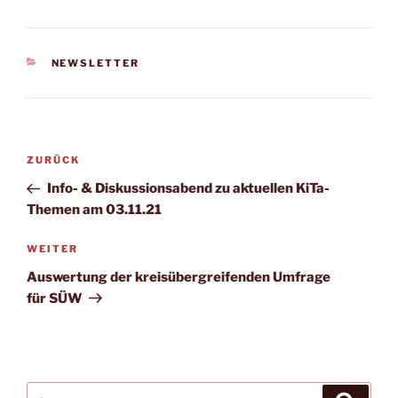
KATEGORIEN
NEWSLETTER
Beitragsnavigation
Vorheriger
ZURÜCK
Beitrag
Info- & Diskussionsabend zu aktuellen KiTa-
Themen am 03.11.21
Nächster
WEITER
Beitrag
Auswertung der kreisübergreifenden Umfrage
für SÜW
Suchen
Suche