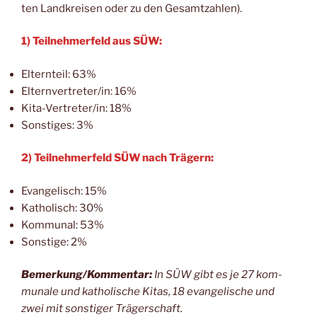
ten Land­krei­sen oder zu den Gesamtzahlen).
1) Teil­neh­mer­feld aus SÜW:
Eltern­teil: 63%
Elternvertreter/in: 16%
Kita-Ver­tre­ter/in: 18%
Sons­ti­ges: 3%
2) Teil­neh­mer­feld SÜW nach Trägern:
Evan­ge­lisch: 15%
Katho­lisch: 30%
Kom­mu­nal: 53%
Sons­ti­ge: 2%
Bemerkung/Kommentar:
In SÜW gibt es je 27 kom­
mu­na­le und katho­li­sche Kitas, 18 evan­ge­li­sche und
zwei mit sons­ti­ger Trägerschaft.