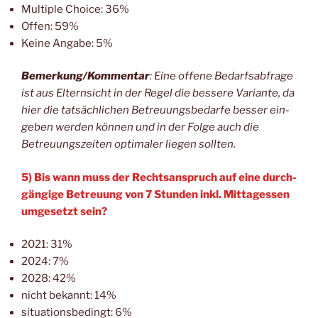
Mul­ti­ple Choice: 36%
Offen: 59%
Kei­ne Anga­be: 5%
Bemerkung/Kommentar
: Eine offe­ne Bedarfs­ab­fra­ge
ist aus Eltern­sicht in der Regel die bes­se­re Vari­an­te, da
hier die tat­säch­li­chen Betreu­ungs­be­dar­fe bes­ser ein­
ge­ben wer­den kön­nen und in der Fol­ge auch die
Betreu­ungs­zei­ten opti­ma­ler lie­gen sollten.
5) Bis wann muss der Rechts­an­spruch auf eine durch­
gän­gi­ge Betreu­ung von 7 Stun­den inkl. Mit­tag­essen
umge­setzt sein?
2021: 31%
2024: 7%
2028: 42%
nicht bekannt: 14%
situa­ti­ons­be­dingt: 6%