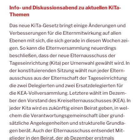
Info- und Diskussionsabend zu aktuellen KiTa-
Themen
Das neue KiTa-Gesetz bringt eini­ge Ände­run­gen und
Ver­bes­se­run­gen für die Eltern­mit­wir­kung auf allen
Ebe­nen mit sich, die sich gera­de in die­sen Wochen zei­
gen. So kann die Eltern­ver­samm­lung neu­er­dings
beschlie­ßen, dass der neue Eltern­aus­schuss der
Tages­ein­rich­tung (Kita) per Urnen­wahl gewählt wird. In
der kon­sti­tu­ie­ren­den Sit­zung wählt nun jeder Eltern­
aus­schuss aus der Eltern­schaft der Tages­ein­rich­tung
die zwei Dele­gier­ten und zwei Ersatz­de­le­gier­ten für
die KEA-Voll­ver­samm­lung. Letz­te­re wählt im Dezem­
ber den Vor­stand des Kreis­eltern­aus­schus­ses (KEA). In
jeder Kita wird es zukünf­tig einen Bei­rat geben, in wel­
chem die Ver­ant­wor­tungs­ge­mein­schaft über grund­
sätz­li­che Ange­le­gen­hei­ten und struk­tu­rel­le Grund­la­
gen berät. Auch der Eltern­aus­schuss ent­sen­det Mit­
glie­der in den Bei­rat, der ab Dezem­ber erst­mals