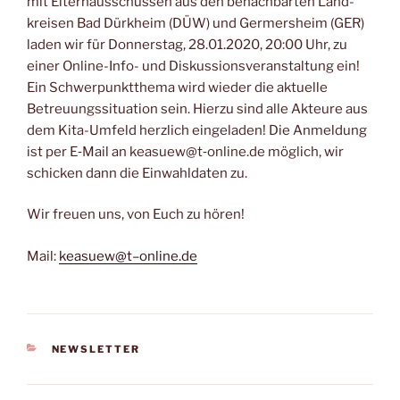
mit Eltern­aus­schüs­sen aus den benach­bar­ten Land­
krei­sen Bad Dürk­heim (DÜW) und Ger­mers­heim (GER)
laden wir für Don­ners­tag, 28.01.2020, 20:00 Uhr, zu
einer Online-Info- und Dis­kus­si­ons­ver­an­stal­tung ein!
Ein Schwer­punkt­the­ma wird wie­der die aktu­el­le
Betreu­ungs­si­tua­ti­on sein. Hier­zu sind alle Akteu­re aus
dem Kita-Umfeld herz­lich ein­ge­la­den! Die Anmel­dung
ist per E‑Mail an keasuew@t‑online.de mög­lich, wir
schi­cken dann die Ein­wahl­da­ten zu.
Wir freu­en uns, von Euch zu hören!
Mail:
keasuew@t–online.de
KATEGORIEN
NEWSLETTER