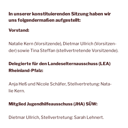
In unserer konstituierenden Sitzung haben wir
uns folgendermaßen aufgestellt:
Vor­stand:
Nata­lie Kern (Vor­sit­zen­de), Diet­mar Ull­rich (Vor­sit­zen­
der) sowie Tina Stef­fan (stell­ver­tre­ten­de Vorsitzende).
Dele­gier­te für den Lan­des­el­tern­aus­schuss (LEA)
Rheinland-Pfalz:
Anja Heß und Nico­le Schä­fer, Stell­ver­tre­tung: Nata­
lie Kern.
Mit­glied Jugend­hil­fe­aus­schuss (JHA) SÜW:
Diet­mar Ull­rich, Stell­ver­tre­tung: Sarah Lehnert.