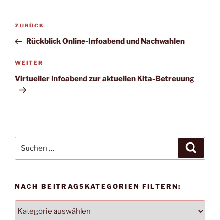
Beitragsnavigation
Vorheriger
ZURÜCK
Beitrag
Rückblick Online-Infoabend und Nachwahlen
Nächster
WEITER
Beitrag
Virtueller Infoabend zur aktuellen Kita-Betreuung
Suchen
Suche
nach:
NACH BEITRAGSKATEGORIEN FILTERN:
NACH
BEITRAGSKATEGORIEN