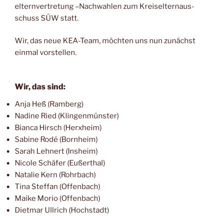
el­tern­ver­tre­tung –Nach­wah­len zum Kreis­eltern­aus­
schuss SÜW statt.
Wir, das neue KEA-Team, möch­ten uns nun zunächst
ein­mal vorstellen.
Wir, das sind:
Anja Heß (Ram­berg)
Nadi­ne Ried (Klin­gen­müns­ter)
Bian­ca Hirsch (Herx­heim)
Sabi­ne Rodé (Born­heim)
Sarah Leh­nert (Ins­heim)
Nico­le Schä­fer (Eußer­thal)
Nata­lie Kern (Rohr­bach)
Tina Stef­fan (Offen­bach)
Mai­ke Morio (Offen­bach)
Diet­mar Ull­rich (Hoch­stadt)