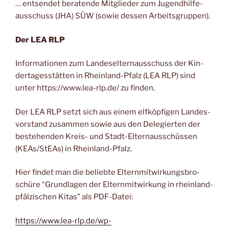
… ent­sen­det bera­ten­de Mit­glie­der zum Jugend­hil­fe­
aus­schuss (JHA) SÜW (sowie des­sen Arbeitsgruppen).
Der LEA RLP
Infor­ma­tio­nen zum Lan­des­el­tern­aus­schuss der Kin­
der­ta­ges­stät­ten in Rhein­land-Pfalz (LEA RLP) sind
unter https://www.lea-rlp.de/ zu finden.
Der LEA RLP setzt sich aus einem elf­köp­fi­gen Lan­des­
vor­stand zusam­men sowie aus den Dele­gier­ten der
bestehen­den Kreis- und Stadt-Eltern­aus­schüs­sen
(KEAs/StEAs) in Rheinland-Pfalz.
Hier fin­det man die belieb­te Eltern­mit­wir­kungs­bro­
schü­re “Grund­la­gen der Eltern­mit­wir­kung in rhein­land-
pfäl­zi­schen Kitas” als PDF-Datei:
https://www.lea-rlp.de/wp-