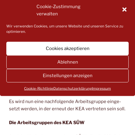
gendhilfeausschuss.php
Cookie-Zustimmung
verwalten
https://sessionnet.krz.de/suedliche-
weinstrasse/bi/kp0042.asp?__kgrnr=6
Wir verwenden Cookies, um unsere Website und unseren Service zu
optimieren.
In einer Arbeits­grup­pe des JHA wur­de das Eck­punk­te­
pa­pier „Sozi­al­raum­bud­get“ erstellt:
Cookies akzeptieren
https://sessionnet.krz.de/suedliche-
Ablehnen
weinstrasse/bi/getfile.asp?id=19330&type=do
Einstellungen anzeigen
Ein Teil­aspekt ist hier die Zukunft der Französisch-
Spracharbeit.
Cookie-Richtlinie
Datenschutzerklärung
Impressum
Es wird nun eine nach­fol­gen­de Arbeits­grup­pe ein­ge­
setzt wer­den, in der erneut der KEA ver­tre­ten sein soll.
Die Arbeits­grup­pen des KEA SÜW