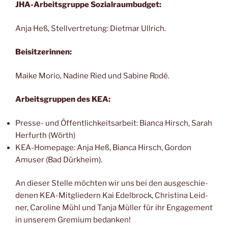
JHA-Arbeits­grup­pe Sozialraumbudget:
Anja Heß, Stell­ver­tre­tung: Diet­mar Ullrich.
Bei­sit­ze­rin­nen:
Mai­ke Morio, Nadi­ne Ried und Sabi­ne Rodé.
Arbeits­grup­pen des KEA:
Pres­se- und Öffent­lich­keits­ar­beit: Bian­ca Hirsch, Sarah
Her­furth (Wörth)
KEA-Home­page: Anja Heß, Bian­ca Hirsch, Gor­don
Amu­ser (Bad Dürkheim).
An die­ser Stel­le möch­ten wir uns bei den aus­ge­schie­
de­nen KEA-Mit­glie­dern Kai Edel­b­rock, Chris­ti­na Leid­
ner, Caro­li­ne Mühl und Tan­ja Mül­ler für ihr Enga­ge­ment
in unse­rem Gre­mi­um bedanken!