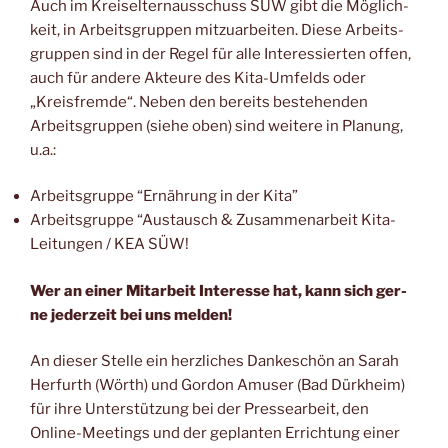
Auch im Kreis­eltern­aus­schuss SÜW gibt die Mög­lich­
keit, in Arbeits­grup­pen mit­zu­ar­bei­ten. Die­se Arbeits­
grup­pen sind in der Regel für alle Inter­es­sier­ten offen,
auch für ande­re Akteu­re des Kita-Umfelds oder
„Kreis­frem­de“. Neben den bereits bestehen­den
Arbeits­grup­pen (sie­he oben) sind wei­te­re in Pla­nung,
u.a.:
Arbeits­grup­pe “Ernäh­rung in der Kita”
Arbeits­grup­pe “Aus­tausch & Zusam­men­ar­beit Kita-
Lei­tun­gen / KEA SÜW!
Wer an einer Mit­ar­beit Inter­es­se hat, kann sich ger­
ne jeder­zeit bei uns melden!
An die­ser Stel­le ein herz­li­ches Dan­ke­schön an Sarah
Her­furth (Wörth) und Gor­don Amu­ser (Bad Dürk­heim)
für ihre Unter­stüt­zung bei der Pres­se­ar­beit, den
Online-Mee­tings und der geplan­ten Errich­tung einer