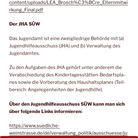
content/uploads/LEA_Brosch%C3%BCre_Elternmitwi
rkung_Final.pdf
Der JHA SÜW
Das Jugend­amt ist eine zwei­glied­ri­ge Behör­de mit (a)
Jugend­hil­fe­aus­schuss (JHA) und (b) Ver­wal­tung des
Jugendamtes.
Zu den Auf­ga­ben des JHA gehört unter ande­rem die
Ver­ab­schie­dung des Kin­der­ta­ges­stät­ten-Bedarfs­pla­
nes sowie die Vor­be­ra­tung des Haus­halts­pla­nes (Teil­
be­reich: Ange­le­gen­hei­ten der Jugendhilfe).
Über den Jugend­hil­fe­aus­schuss SÜW kann man sich
über fol­gen­de Links informieren:
https://www.suedliche-
weinstrasse.de/de/verwaltung_politik/ausschuesse/ju