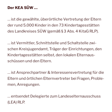
Der KEA SÜW …
… ist die gewähl­te, über­ört­li­che Ver­tre­tung der Eltern
der rund 5.000 Kin­der in den 73 Kin­der­ta­ges­stät­ten
des Land­krei­ses SÜW (gemäß § 3 Abs. 4 KitaG RLP).
… ist Ver­mitt­ler, Schnitt­stel­le und Schalt­stel­le zwi­
schen Kreis­ju­gend­amt, Trä­ger der Ein­rich­tun­gen, den
Kin­der­ta­ges­stät­ten selbst, den loka­len Eltern­aus­
schüs­sen und den Eltern.
… ist Ansprech­part­ner & Inter­es­sens­ver­tre­tung für die
Eltern und ört­li­chen Eltern­ver­tre­ter bei Fra­gen, Pro­ble­
men, Anregungen.
… ent­sen­det Dele­gier­te zum Lan­des­el­tern­aus­schuss
(LEA) RLP.