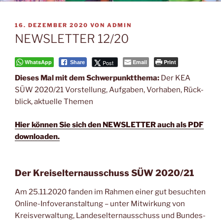
VERÖFFENTLICHT
16. DEZEMBER 2020
VON
ADMIN
AM
NEWSLETTER 12/20
WhatsApp
Email
Print
Post
Share
Die­ses Mal mit dem Schwer­punkt­the­ma:
Der KEA
SÜW 2020/21 Vor­stel­lung, Auf­ga­ben, Vor­ha­ben, Rück­
blick, aktu­el­le Themen
Hier kön­nen Sie sich den NEWSLETTER auch als PDF
downloaden.
Der Kreiselternausschuss SÜW 2020/21
Am 25.11.2020 fan­den im Rah­men einer gut besuch­ten
Online-Info­ver­an­stal­tung – unter Mit­wir­kung von
Kreis­ver­wal­tung, Lan­des­el­tern­aus­schuss und Bun­des­