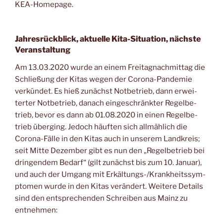
KEA-Homepage.
Jahresrückblick, aktuelle Kita-Situation, nächste
Veranstaltung
Am 13.03.2020 wur­de an einem Frei­tag­nach­mit­tag die
Schlie­ßung der Kitas wegen der Coro­na-Pan­de­mie
ver­kün­det. Es hieß zunächst Not­be­trieb, dann erwei­
ter­ter Not­be­trieb, danach ein­ge­schränk­ter Regel­be­
trieb, bevor es dann ab 01.08.2020 in einen Regel­be­
trieb über­ging. Jedoch häuf­ten sich all­mäh­lich die
Coro­na-Fäl­le in den Kitas auch in unse­rem Land­kreis;
seit Mit­te Dezem­ber gibt es nun den „Regel­be­trieb bei
drin­gen­dem Bedarf“ (gilt zunächst bis zum 10. Janu­ar),
und auch der Umgang mit Erkäl­tungs-/Krank­heits­sym­
pto­men wur­de in den Kitas ver­än­dert. Wei­te­re Details
sind den ent­spre­chen­den Schrei­ben aus Mainz zu
entnehmen: