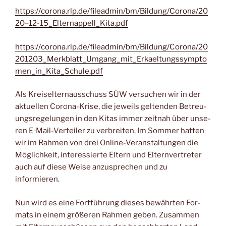
https://corona.rlp.de/fileadmin/bm/Bildung/Corona/20
20–12-15_Elternappell_Kita.pdf
https://corona.rlp.de/fileadmin/bm/Bildung/Corona/20
201203_Merkblatt_Umgang_mit_Erkaeltungssympto
men_in_Kita_Schule.pdf
Als Kreis­eltern­aus­schuss SÜW ver­su­chen wir in der
aktu­el­len Coro­na-Kri­se, die jeweils gel­ten­den Betreu­
ungs­re­ge­lun­gen in den Kitas immer zeit­nah über unse­
ren E‑Mail-Ver­tei­ler zu ver­brei­ten. Im Som­mer hat­ten
wir im Rah­men von drei Online-Ver­an­stal­tun­gen die
Mög­lich­keit, inter­es­sier­te Eltern und Eltern­ver­tre­ter
auch auf die­se Wei­se anzu­spre­chen und zu
informieren.
Nun wird es eine Fort­füh­rung die­ses bewähr­ten For­
mats in einem grö­ße­ren Rah­men geben. Zusam­men