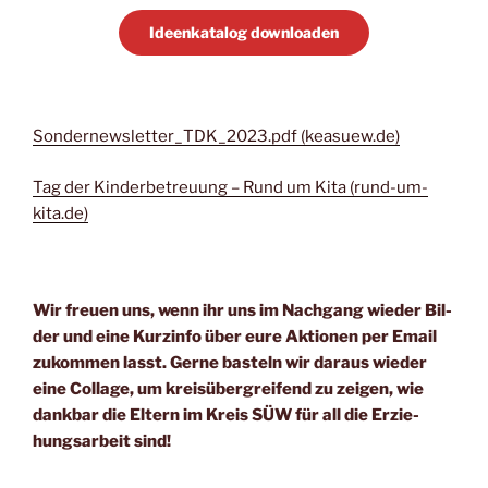
Ideen­ka­ta­log downloaden
Sondernewsletter_TDK_2023.pdf (keasuew.de)
Tag der Kin­der­be­treu­ung – Rund um Kita (rund-um-
kita.de)
Wir freu­en uns, wenn ihr uns im Nach­gang wie­der Bil­
der und eine Kurz­in­fo über eure Aktio­nen per Email
zukom­men lasst. Ger­ne bas­teln wir dar­aus wie­der
eine Col­la­ge, um kreis­über­grei­fend zu zei­gen, wie
dank­bar die Eltern im Kreis SÜW für all die Erzie­
hungs­ar­beit sind!