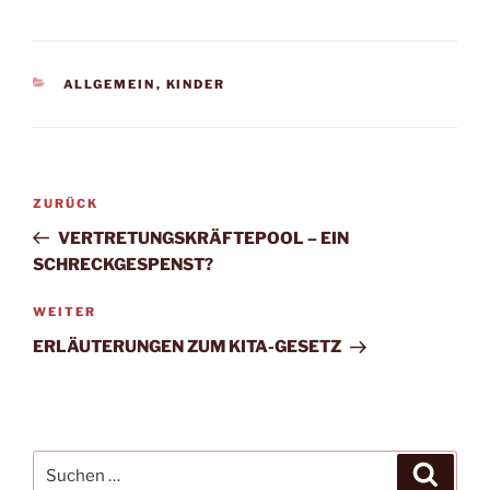
KATEGORIEN
ALLGEMEIN
,
KINDER
Beitragsnavigation
Vorheriger
ZURÜCK
Beitrag
VERTRETUNGSKRÄFTEPOOL – EIN
SCHRECKGESPENST?
Nächster
WEITER
Beitrag
ERLÄUTERUNGEN ZUM KITA-GESETZ
Suchen
Suche
nach: