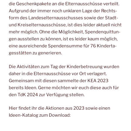
die Geschenk­pa­ke­te an die Eltern­aus­schüs­se ver­teilt.
Auf­grund der immer noch unkla­ren Lage der Rechts­
form des Lan­des­el­tern­aus­schus­ses sowie der Stadt-
und Kreis­eltern­aus­schüs­se, ist dies lei­der aktu­ell nicht
mehr mög­lich. Ohne die Mög­lich­keit, Spen­den­quit­tun­
gen aus­stel­len zu kön­nen, ist es lei­der kaum mög­lich,
eine aus­rei­chen­de Spen­den­sum­me für 76 Kin­der­ta­
ges­stät­ten zu generieren.
Die Akti­vi­tä­ten zum Tag der Kin­der­be­treu­ung wur­den
daher in die Eltern­aus­schüs­se vor Ort ver­la­gert.
Gemein­sam mit die­sen sam­mel­te der KEA 2023
bereits Ideen. Ger­ne möch­ten wir euch die­se auch für
den TdK 2024 zur Ver­fü­gung stellen.
Hier fin­det ihr die Aktio­nen aus 2023 sowie einen
Ideen-Kata­log zum Download: