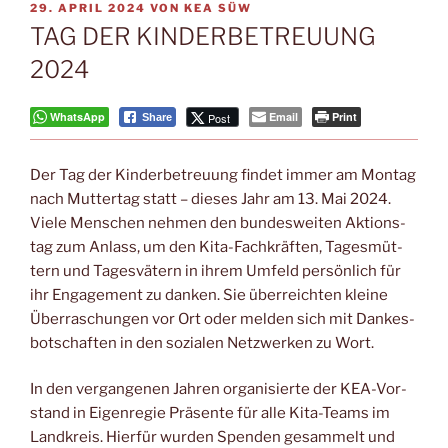
VERÖFFENTLICHT
29. APRIL 2024
VON
KEA SÜW
AM
TAG DER KINDERBETREUUNG
2024
WhatsApp
Email
Print
Post
Share
Der Tag der Kin­der­be­treu­ung fin­det immer am Mon­tag
nach Mut­ter­tag statt – die­ses Jahr am 13. Mai 2024.
Vie­le Men­schen neh­men den bun­des­wei­ten Akti­ons­
tag zum Anlass, um den Kita-Fach­kräf­ten, Tages­müt­
tern und Tages­vä­tern in ihrem Umfeld per­sön­lich für
ihr Enga­ge­ment zu dan­ken. Sie über­reich­ten klei­ne
Über­ra­schun­gen vor Ort oder mel­den sich mit Dan­kes­
bot­schaf­ten in den sozia­len Netz­wer­ken zu Wort.
In den ver­gan­ge­nen Jah­ren orga­ni­sier­te der KEA-Vor­
stand in Eigen­re­gie Prä­sen­te für alle Kita-Teams im
Land­kreis. Hier­für wur­den Spen­den gesam­melt und