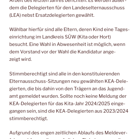
Arbeit des letz­ten Jah­res berich­ten. Es wer­den außer­
dem die Dele­gier­ten für den Lan­des­el­tern­aus­schuss
(LEA) nebst Ersatz­de­le­gier­ten gewählt.
Wähl­bar hier­für sind alle Eltern, deren Kind eine Tages­
ein­rich­tung im Land­kreis SÜW (Kita oder Hort)
besucht. Eine Wahl in Abwe­sen­heit ist mög­lich, wenn
dem Vor­stand vor der Wahl die Kan­di­da­tur ange­
zeigt wird.
Stimm­be­rech­tigt sind alle in den kon­sti­tu­ie­ren­den
Eltern­aus­schuss-Sit­zun­gen neu gewähl­ten KEA-Dele­
gier­ten, die bis dahin von den Trä­gern an das Jugend­
amt gemel­det wur­den. Soll­te noch kei­ne Mel­dung der
KEA-Dele­gier­ten für das Kita-Jahr 2024/2025 ein­ge­
gan­gen sein, sind die KEA-Dele­gier­ten aus 2023/2024
stimmberechtigt.
Auf­grund des engen zeit­li­chen Ablaufs des Mel­de­ver­