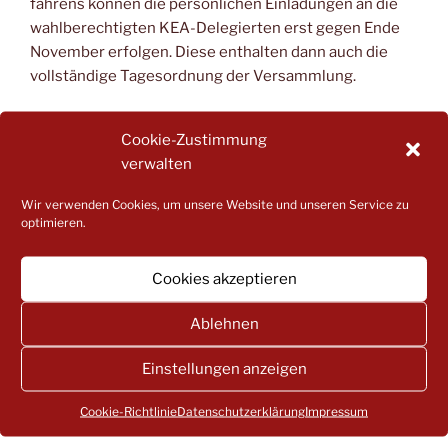
fah­rens kön­nen die per­sön­li­chen Ein­la­dun­gen an die
wahl­be­rech­tig­ten KEA-Dele­gier­ten erst gegen Ende
Novem­ber erfol­gen. Die­se ent­hal­ten dann auch die
voll­stän­di­ge Tages­ord­nung der Versammlung.
Cookie-Zustimmung
verwalten
KATEGORIEN
ELTERNMITWIRKUNG
,
PRESSEMITTEILUNG
Wir verwenden Cookies, um unsere Website und unseren Service zu
optimieren.
Beitragsnavigation
Cookies akzeptieren
Vorheriger
ZURÜCK
Beitrag
VERANSTALTUNGSHINWEISE
Ablehnen
Nächster
WEITER
Einstellungen anzeigen
Beitrag
ONLINE-VERANSTALTUNG: VERLETZENDES
Cookie-Richtlinie
Datenschutzerklärung
Impressum
VERHALTEN