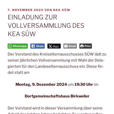
VERÖFFENTLICHT
7. NOVEMBER 2024
VON
KEA SÜW
AM
EINLADUNG ZUR
VOLLVERSAMMLUNG DES
KEA SÜW
WhatsApp
Email
Print
Post
Share
Der Vor­stand des Kreis­eltern­aus­schus­ses SÜW lädt zu
sei­ner jähr­li­chen Voll­ver­samm­lung mit Wahl der Dele­
gier­ten für den Lan­des­el­tern­aus­schuss ein. Die­se fin­
det statt am
Mon­tag, 9. Dezem­ber 2024
um
19:30 Uhr
im
Dorf­ge­mein­schafts­haus Birkweiler
Der Vor­stand wird in die­ser Ver­samm­lung über sei­ne