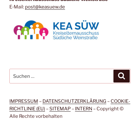
E‑Mail:
post@keasuew.de
Suchen
Suche
nach:
IMPRESSUM
–
DATENSCHUTZERKLÄRUNG
–
COOKIE-
RICHTLINIE (EU)
–
SITEMAP
–
INTERN
– Copy­right ©
Alle Rech­te vorbehalten