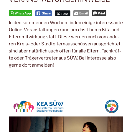
WhatsApp
Email
Print
Post
Share
In den kom­men­den Wochen fin­den eini­ge inter­es­san­te
Online-Ver­an­stal­tun­gen rund um das The­ma Kita und
Eltern­mit­wir­kung statt. Die­se wer­den auch von ande­
ren Kreis- oder Stadt­el­tern­aus­schüs­sen aus­ge­rich­tet,
sind aber natür­lich auch offen für alle Eltern, Fach­kräf­
te oder Trä­ger­ver­tre­ter aus SÜW. Bei Inter­es­se also
ger­ne dort anmelden!