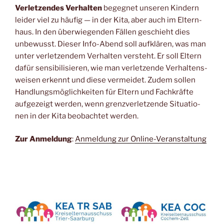
Ver­let­zen­des Ver­hal­ten
begeg­net unse­ren Kin­dern
lei­der viel zu häu­fig — in der Kita, aber auch im Eltern­
haus. In den über­wie­gen­den Fäl­len geschieht dies
unbe­wusst. Die­ser Info-Abend soll auf­klä­ren, was man
unter ver­let­zen­dem Ver­hal­ten ver­steht. Er soll Eltern
dafür sen­si­bi­li­sie­ren, wie man ver­let­zen­de Ver­hal­tens­
wei­sen erkennt und die­se ver­mei­det. Zudem sol­len
Hand­lungs­mög­lich­kei­ten für Eltern und Fach­kräf­te
auf­ge­zeigt wer­den, wenn grenz­ver­let­zen­de Situa­tio­
nen in der Kita beob­ach­tet werden.
Zur Anmel­dung
:
Anmel­dung zur Online-Veranstaltung