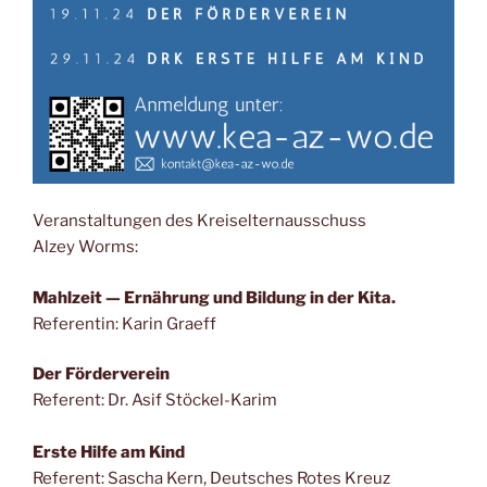
Ver­an­stal­tun­gen des Kreis­eltern­aus­schuss
Alzey Worms:
Mahl­zeit — Ernäh­rung und Bil­dung in der Kita.
Refe­ren­tin: Karin Graeff
Der För­der­ver­ein
Refe­rent: Dr. Asif Stö­ckel-Karim
Ers­te Hil­fe am Kind
Refe­rent: Sascha Kern, Deut­sches Rotes Kreuz