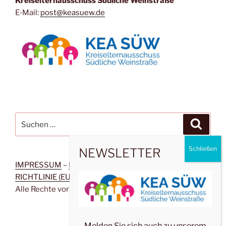
Kreis­eltern­aus­schuss Süd­li­che Weinstraße
E‑Mail:
post@keasuew.de
Suchen
Suche
nach:
NEWSLETTER
IMPRESSUM
–
DATENSCHUTZERKLÄRUNG
–
COOKIE-
RICHTLINIE (EU)
–
SITEMAP
–
INTERN
– Copy­right ©
Alle Rech­te vorbehalten
Melden Sie sich auch zu unserem