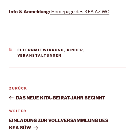
Info & Anmel­dung:
Home­page des KEA AZ WO
KATEGORIEN
ELTERNMITWIRKUNG
,
KINDER
,
VERANSTALTUNGEN
Beitragsnavigation
Vorheriger
ZURÜCK
Beitrag
DAS NEUE KITA-BEIRAT-JAHR BEGINNT
Nächster
WEITER
Beitrag
EINLADUNG ZUR VOLLVERSAMMLUNG DES
KEA SÜW