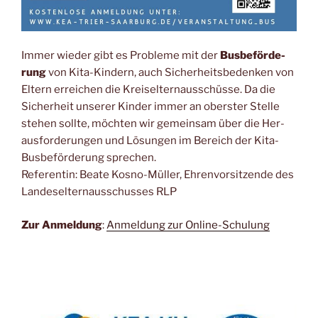
Immer wie­der gibt es Pro­ble­me mit der
Bus­be­för­de­
rung
von Kita-Kin­dern, auch Sicher­heits­be­den­ken von
Eltern errei­chen die Kreis­eltern­aus­schüs­se. Da die
Sicher­heit unse­rer Kin­der immer an obers­ter Stel­le
ste­hen soll­te, möch­ten wir gemein­sam über die Her­
aus­for­de­run­gen und Lösun­gen im Bereich der Kita-
Bus­be­för­de­rung spre­chen.
Refe­ren­tin: Bea­te Kos­no-Mül­ler, Ehren­vor­sit­zen­de des
Lan­des­el­tern­aus­schus­ses RLP
Zur Anmel­dung
:
Anmel­dung zur Online-Schulung