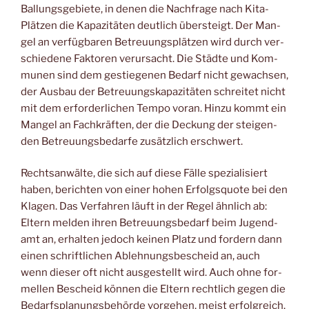
Bal­lungs­ge­bie­te, in denen die Nach­fra­ge nach Kita-
Plät­zen die Kapa­zi­tä­ten deut­lich über­steigt. Der Man­
gel an ver­füg­ba­ren Betreu­ungs­plät­zen wird durch ver­
schie­de­ne Fak­to­ren ver­ur­sacht. Die Städ­te und Kom­
mu­nen sind dem gestie­ge­nen Bedarf nicht gewach­sen,
der Aus­bau der Betreu­ungs­ka­pa­zi­tä­ten schrei­tet nicht
mit dem erfor­der­li­chen Tem­po vor­an. Hin­zu kommt ein
Man­gel an Fach­kräf­ten, der die Deckung der stei­gen­
den Betreu­ungs­be­dar­fe zusätz­lich erschwert.
Rechts­an­wäl­te, die sich auf die­se Fäl­le spe­zia­li­siert
haben, berich­ten von einer hohen Erfolgs­quo­te bei den
Kla­gen. Das Ver­fah­ren läuft in der Regel ähn­lich ab:
Eltern mel­den ihren Betreu­ungs­be­darf beim Jugend­
amt an, erhal­ten jedoch kei­nen Platz und for­dern dann
einen schrift­li­chen Ableh­nungs­be­scheid an, auch
wenn die­ser oft nicht aus­ge­stellt wird. Auch ohne for­
mel­len Bescheid kön­nen die Eltern recht­lich gegen die
Bedarfs­pla­nungs­be­hör­de vor­ge­hen, meist erfolg­reich.