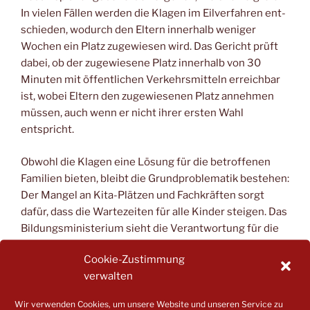
In vie­len Fäl­len wer­den die Kla­gen im Eil­ver­fah­ren ent­
schie­den, wodurch den Eltern inner­halb weni­ger
Wochen ein Platz zuge­wie­sen wird. Das Gericht prüft
dabei, ob der zuge­wie­se­ne Platz inner­halb von 30
Minu­ten mit öffent­li­chen Ver­kehrs­mit­teln erreich­bar
ist, wobei Eltern den zuge­wie­se­nen Platz anneh­men
müs­sen, auch wenn er nicht ihrer ers­ten Wahl
entspricht.
Obwohl die Kla­gen eine Lösung für die betrof­fe­nen
Fami­li­en bie­ten, bleibt die Grund­pro­ble­ma­tik bestehen:
Der Man­gel an Kita-Plät­zen und Fach­kräf­ten sorgt
dafür, dass die War­te­zei­ten für alle Kin­der stei­gen. Das
Bil­dungs­mi­nis­te­ri­um sieht die Ver­ant­wor­tung für die
Bereit­stel­lung von Betreu­ungs­plät­zen bei den zustän­
Cookie-Zustimmung
di­gen Trä­gern der öffent­li­chen Jugend­hil­fe, also den
verwalten
Städ­ten und Land­krei­sen, und betrach­tet den Anstieg
der Kla­gen nicht als besorg­nis­er­re­gend, da er den
Wir verwenden Cookies, um unsere Website und unseren Service zu