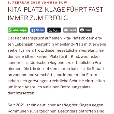
VERÖFFENTLICHT
5. FEBRUAR 2025
VON
KEA SÜW
AM
KITA-PLATZ-KLAGE FÜHRT FAST
IMMER ZUM ERFOLG
WhatsApp
Email
Print
Post
Share
Der Rechts­an­spruch auf einen Kita-Platz ab dem ers­
ten Lebens­jahr besteht in Rhein­land-Pfalz mitt­ler­wei­le
seit elf Jah­ren. Trotz die­ser gesetz­li­chen Rege­lung fin­
den vie­le Eltern kei­nen Platz für ihr Kind, was ins­be­
son­de­re in städ­ti­schen Regio­nen zu erheb­li­chen Pro­
ble­men führt. In den letz­ten Jah­ren hat sich die Situa­ti­
on zuneh­mend ver­schärft, und immer mehr Eltern
sehen sich gezwun­gen, recht­li­che Schrit­te ein­zu­lei­ten,
um ihren Anspruch auf einen Betreu­ungs­platz
durchzusetzen.
Seit 2021 ist ein deut­li­cher Anstieg der Kla­gen gegen
Kom­mu­nen zu ver­zeich­nen. Beson­ders betrof­fen sind