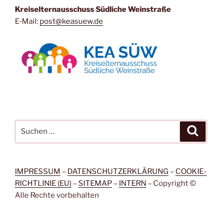
Kreis­eltern­aus­schuss Süd­li­che Weinstraße
E‑Mail:
post@keasuew.de
Suchen
Suche
nach:
IMPRESSUM
–
DATENSCHUTZERKLÄRUNG
–
COOKIE-
RICHTLINIE (EU)
–
SITEMAP
–
INTERN
– Copy­right ©
Alle Rech­te vorbehalten