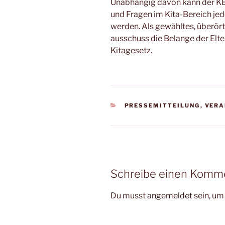
Unab­hän­gig davon kann der KE
und Fra­gen im Kita-Bereich jede
wer­den. Als gewähl­tes, über­ört­
aus­schuss die Belan­ge der Elt
Kitagesetz.
KATEGORIEN
PRESSEMITTEILUNG
,
VERA
Schreibe einen Komm
Du musst
angemeldet
sein, u