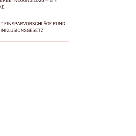
DERBETREUUNG 2026 — EIN
KE
ERT EINSPARVORSCHLÄGE RUND
 INKLUSIONSGESETZ