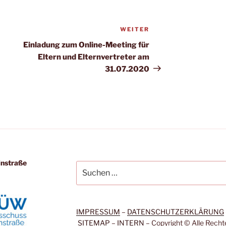
WEITER
Nächster
Beitrag
Einladung zum Online-Meeting für
Eltern und Elternvertreter am
31.07.2020
einstraße
Suchen
nach:
IMPRESSUM
–
DATENSCHUTZERKLÄRUNG
SITEMAP
–
INTERN
– Copy­right © Alle Rech­