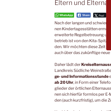
Eltern und Elterna
WhatsApp
Post
Share
Nach der lan­gen und schwie­ri­
nen Kin­der­ta­ges­stät­ten ermög­l
erwei­ter­te Regel­be­treu­ung 
be­trieb ist von den Kita-Spit­ze
den. Wir möch­ten die­se Zeit nut­
auch über das zukünf­ti­ge neue 
Daher lädt der
Kreis­eltern­aus­
Land­kreis Süd­li­che Wein­stra
ge- und Infor­ma­ti­ons­stun­de
e
ab 20 Uhr
, in Form einer Tele­f
glie­der der ört­li­chen Eltern­aus
nen sich hier­für form­los per E‑
den (auch kurz­fris­tig), um die