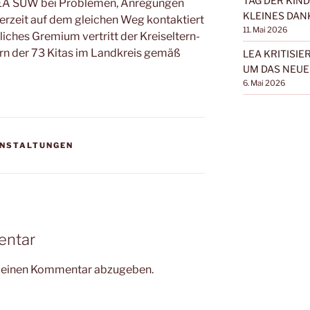
TAG DER KIN
A SÜW bei Pro­ble­men, Anre­gun­gen
KLEINES DAN
r­zeit auf dem glei­chen Weg kon­tak­tiert
11. Mai 2026
li­ches Gre­mi­um ver­tritt der Kreis­eltern­
ern der 73 Kitas im Land­kreis gemäß
LEA KRITISI
UM DAS NEUE
6. Mai 2026
NSTALTUNGEN
entar
m einen Kommentar abzugeben.