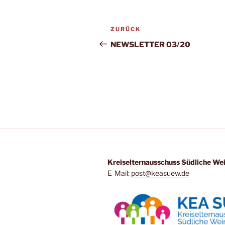
Beitragsnavigation
Vorheriger
ZURÜCK
Beitrag
NEWSLETTER 03/20
Kreis­eltern­aus­schuss Süd­li­che W
E‑Mail:
post@keasuew.de